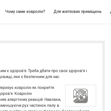
Чому саме ковролін?
Для житлових приміщень
м є здоров’я. Треба дбати про своє здоров’я і
овищі, яке є безпечним для нас.
еризує ковролін як покриття
доров’я. Ковролін
няє алергічних реакцій. Навпаки,
, зменшуючи рух частинок пилу в