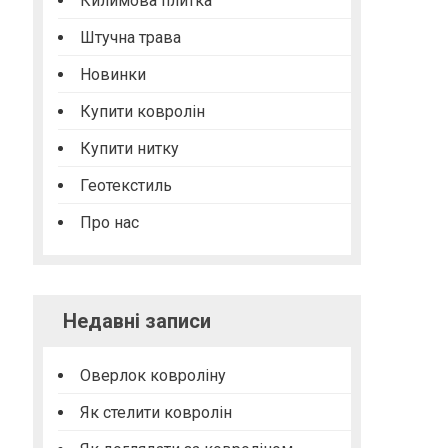
Килимова плитка
Штучна трава
Новинки
Купити ковролін
Купити нитку
Геотекстиль
Про нас
Недавні записи
Оверлок ковроліну
Як стелити ковролін