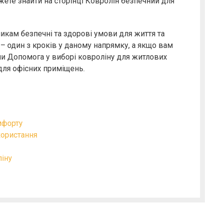
жете знайти на сторінці Ковролін безпечний для
никам безпечні та здорові умови для життя та
– один з кроків у даному напрямку, а якщо вам
ми Допомога у виборі ковроліну для житлових
для офісних приміщень.
мфорту
користання
іну