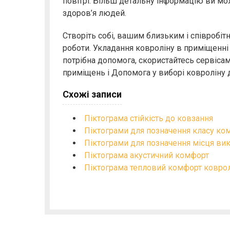
повітрі. Більш детальну інформацію ви мо
здоров’я людей.
Створіть собі, вашим близьким і співробіт
роботи. Укладання ковроліну в приміщенні 
потрібна допомога, скористайтесь сервіса
приміщень і Допомога у виборі ковроліну 
Схожі записи
Піктограма стійкість до ковзання
Піктограми для позначення класу ко
Піктограми для позначення місця ви
Піктограма акустичний комфорт
Піктограма тепловий комфорт коврол