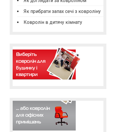
Як доглядати за ковроліном
Як прибрати запах сечі з ковроліну
Ковролін в дитячу кімнату