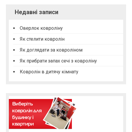
Недавні записи
Оверлок ковроліну
Як стелити ковролін
Як доглядати за ковроліном
Як прибрати запах сечі з ковроліну
Ковролін в дитячу кімнату