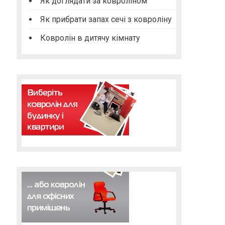
Як доглядати за ковроліном
Як прибрати запах сечі з ковроліну
Ковролін в дитячу кімнату