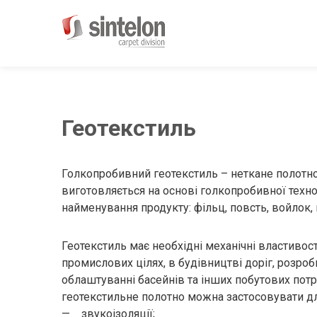
Sintelon
Ковролін для різних
приміщень
Геотекстиль
Голкопробивний геотекстиль – неткане полотно
виготовляється на основі голкопробивної технол
найменування продукту: фільц, повсть, войлок,
Геотекстиль має необхідні механічні властивос
промислових цілях, в будівництві доріг, розроб
облаштуванні басейнів та інших побутових потре
геотекстильне полотно можна застосовувати дл
— звукоізоляції;