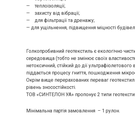
— теплоізоляції;
— захисту від вібрації;
— для фільтрації та дренажу;
— для ущільнення, підвищення міцності будівел
Голкопробивний геотекстиль є екологічно чист
середовища (тобто не змінює своїх властивосте
нетоксичний, стійкий до дії ультрафіолетового
піддається процесу гниття, пошкодження мікро
Окрім вище перерахованих переваг геотекстил
рівень зносостійкості.
ТОВ «СИНТЕЛОН УА» пропонує 2 типи геотекстил
Мінімальна партія замовлення – 1 рулон.