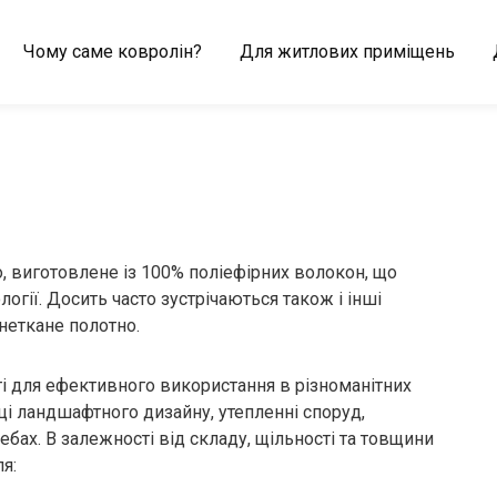
Чому саме ковролін?
Для житлових приміщень
, виготовлене із 100% поліефірних волокон, що
огії. Досить часто зустрічаються також і інші
 неткане полотно.
ті для ефективного використання в різноманітних
ці ландшафтного дизайну, утепленні споруд,
бах. В залежності від складу, щільності та товщини
я: