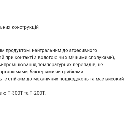
ьних конструкцій.
им продуктом, нейтральним до агресивного
й при контакті з вологою чи хімічними сполуками),
 випромінювання, температурних перепадів, не
організмами, бактеріями чи грибками.
ь є стійким до механічних пошкоджень та має високий
ю Т-300Т та Т-200Т.