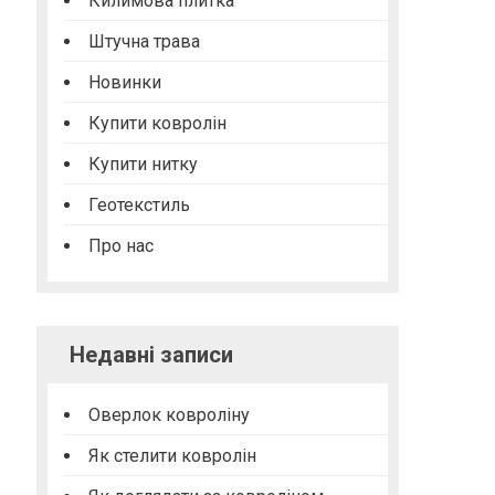
Килимова плитка
Штучна трава
Новинки
Купити ковролін
Купити нитку
Геотекстиль
Про нас
Недавні записи
Оверлок ковроліну
Як стелити ковролін