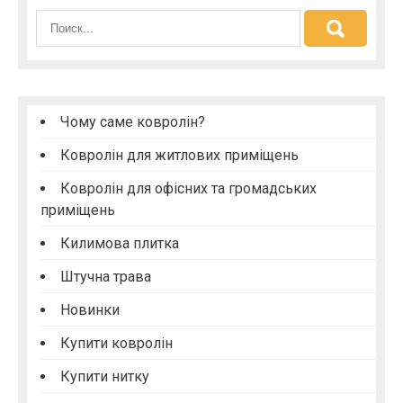
в
і
г
а
ц
Чому саме ковролін?
і
Ковролін для житлових приміщень
я
з
Ковролін для офісних та громадських
приміщень
а
п
Килимова плитка
и
Штучна трава
с
Новинки
і
Купити ковролін
в
Купити нитку