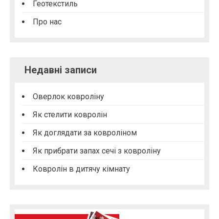
Геотекстиль
Про нас
Недавні записи
Оверлок ковроліну
Як стелити ковролін
Як доглядати за ковроліном
Як прибрати запах сечі з ковроліну
Ковролін в дитячу кімнату