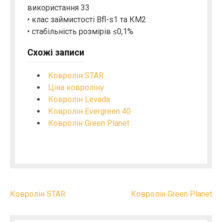
використання 33
• клас займистості Bfl-s1 та КМ2
• стабільність розмірів ≤0,1%
Схожі записи
Ковролін STAR
Ціна ковроліну
Ковролін Levada
Ковролін Evergreen 40
Ковролін Green Planet
Н
Ковролін STAR
Ковролін Green Planet
а