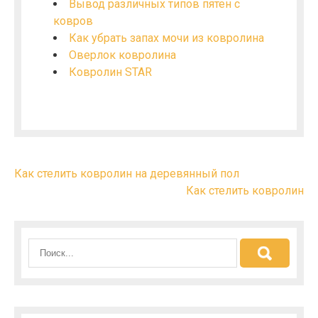
Вывод различных типов пятен с
ковров
Как убрать запах мочи из ковролина
Оверлок ковролина
Ковролин STAR
Н
Как стелить ковролин на деревянный пол
Как стелить ковролин
а
в
и
г
а
ц