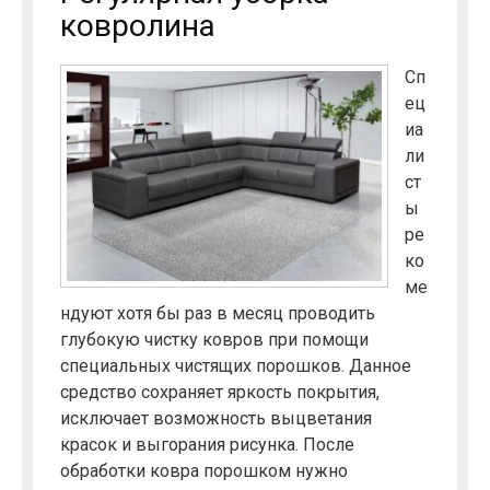
ковролина
Сп
ец
иа
ли
ст
ы
ре
ко
ме
ндуют хотя бы раз в месяц проводить
глубокую чистку ковров при помощи
специальных чистящих порошков. Данное
средство сохраняет яркость покрытия,
исключает возможность выцветания
красок и выгорания рисунка. После
обработки ковра порошком нужно