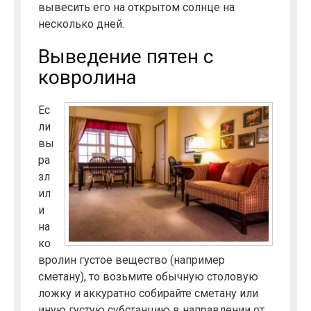
вывесить его на открытом солнце на
несколько дней.
Выведение пятен с
ковролина
Ес
ли
вы
ра
зл
ил
и
на
ко
вролин густое вещество (например
сметану), то возьмите обычную столовую
ложку и аккуратно собирайте сметану или
иную густую субстанцию в направлении от