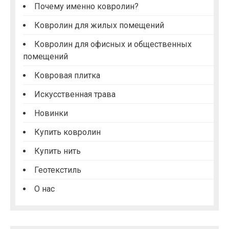
и
Почему именно ковролин?
я
Ковролин для жилых помещений
п
Ковролин для офисных и общественных
о
помещений
з
Ковровая плитка
а
п
Искусственная трава
и
Новинки
с
Купить ковролин
я
Купить нить
м
Геотекстиль
О нас