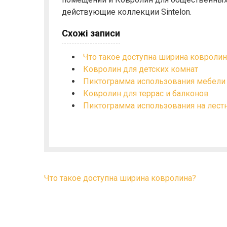
действующие коллекции Sintelon.
Схожі записи
Что такое доступна ширина ковролин
Ковролин для детских комнат
Пиктограмма использования мебели 
Ковролин для террас и балконов
Пиктограмма использования на лест
Н
Что такое доступна ширина ковролина?
а
в
и