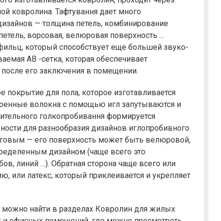
ой ковролина. Тафтування дает много
дизайнов — толщина петель, комбинирование
петель, ворсовая, велюровая поверхность …
фильц, который способствует еще большей звуко-
ваемая AB -сетка, которая обеспечивает
 после его заключения в помещении.
е покрытие для пола, которое изготавливается
лоенные волокна с помощью игл запутываются и
нительного голкопробивання формируется
жности для разнообразия дизайнов иглопробивного
говым — его поверхность может быть велюровой,
определенным дизайном (чаще всего это
в, линий …). Обратная сторона чаще всего или
ю, или латекс, который приклеивается и укрепляет
можно найти в разделах Ковролин для жилых
 и офисных помещений, где можно просмотреть