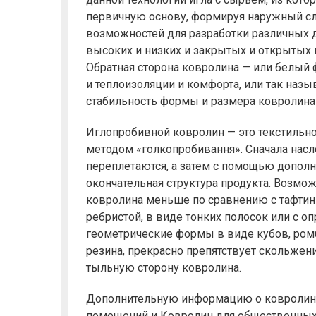
первичную основу, формируя наружный сл
возможностей для разработки различных 
высоких и низких и закрытых и открытых 
Обратная сторона ковролина — или белый 
и теплоизоляции и комфорта, или так назы
стабильность формы и размера ковролина
Иглопробивной ковролин — это текстильно
методом «голкопробивання». Сначала нас
переплетаются, а затем с помощью допол
окончательная структура продукта. Возмо
ковролина меньше по сравнению с тафтин
ребристой, в виде тонких полосок или с 
геометрические формы в виде кубов, ромбо
резина, прекрасно препятствует скольжени
тыльную сторону ковролина.
Дополнительную информацию о ковролин 
помещений и Ковролин для общественных