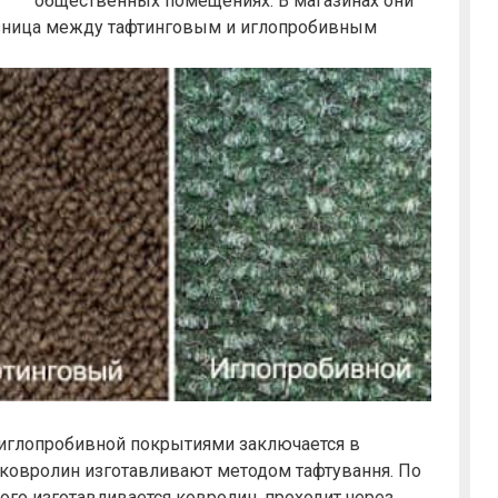
общественных помещениях. В магазинах они
разница между тафтинговым и иглопробивным
иглопробивной покрытиями заключается в
 ковролин изготавливают методом тафтування. По
рого изготавливается ковролин, проходит через