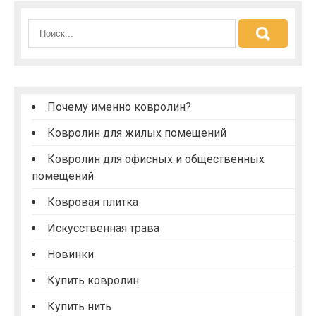
и
г
а
ц
и
Почему именно ковролин?
я
Ковролин для жилых помещений
п
Ковролин для офисных и общественных
о
помещений
з
Ковровая плитка
а
п
Искусственная трава
и
Новинки
с
Купить ковролин
я
Купить нить