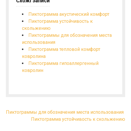
Схожі записи
Пиктограмма акустический комфорт
Пиктограмма устойчивость к
скольжению
Пиктограммы для обозначения места
использования
Пиктограмма тепловой комфорт
ковролина
Пиктограмма гипоаллергенный
ковролин
Н
Пиктограммы для обозначения места использования
Пиктограмма устойчивость к скольжению
а
в