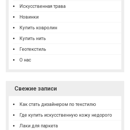
п
Искусственная трава
и
Новинки
с
Купить ковролин
я
Купить нить
м
Геотекстиль
О нас
Свежие записи
Как стать дизайнером по текстилю
Где купить искусственную кожу недорого
Лаки для паркета