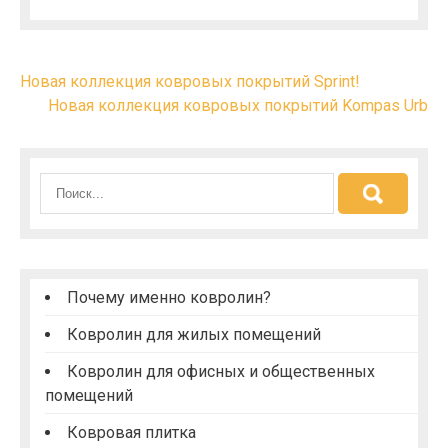
Н
Новая коллекция ковровых покрытий Sprint!
Новая коллекция ковровых покрытий Kompas Urb
а
в
и
г
а
ц
и
Почему именно ковролин?
я
Ковролин для жилых помещений
п
Ковролин для офисных и общественных
о
помещений
з
Ковровая плитка
а