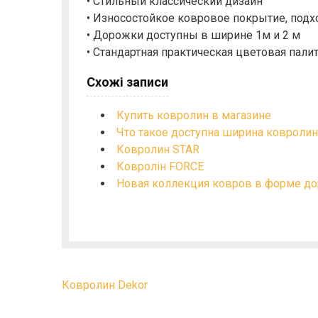
• Стильный классический дизайн
• Износостойкое ковровое покрытие, подх
• Дорожки доступны в ширине 1м и 2 м
• Стандартная практическая цветовая пали
Схожі записи
Купить ковролин в магазине
Что такое доступна ширина ковролин
Ковролин STAR
Ковролін FORCE
Новая коллекция ковров в форме д
Н
Ковролин Dekor
а