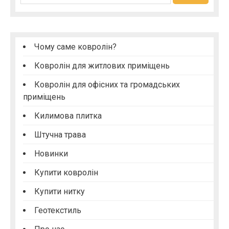
г
а
ц
Чому саме ковролін?
і
Ковролін для житлових приміщень
я
з
Ковролін для офісних та громадських
приміщень
а
п
Килимова плитка
и
Штучна трава
с
Новинки
і
Купити ковролін
в
Купити нитку
Геотекстиль